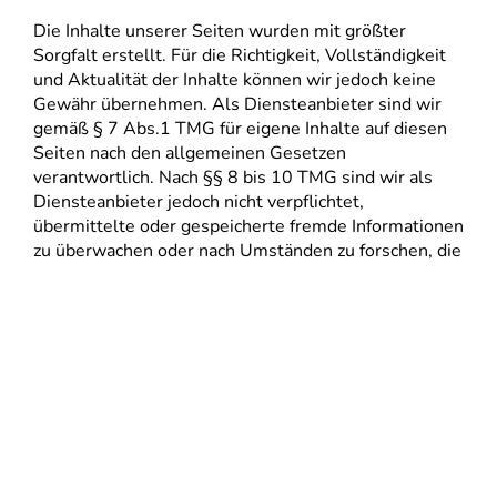
Die Inhalte unserer Seiten wurden mit größter
Sorgfalt erstellt. Für die Richtigkeit, Vollständigkeit
und Aktualität der Inhalte können wir jedoch keine
Gewähr übernehmen. Als Diensteanbieter sind wir
gemäß § 7 Abs.1 TMG für eigene Inhalte auf diesen
Seiten nach den allgemeinen Gesetzen
verantwortlich. Nach §§ 8 bis 10 TMG sind wir als
Diensteanbieter jedoch nicht verpflichtet,
übermittelte oder gespeicherte fremde Informationen
zu überwachen oder nach Umständen zu forschen, die
auf eine rechtswidrige Tätigkeit hinweisen.
Verpflichtungen zur Entfernung oder Sperrung der
Nutzung von Informationen nach den allgemeinen
Gesetzen bleiben hiervon unberührt. Eine
diesbezügliche Haftung ist jedoch erst ab dem
Zeitpunkt der Kenntnis einer konkreten
Rechtsverletzung möglich. Bei Bekanntwerden von
entsprechenden Rechtsverletzungen werden wir
diese Inhalte umgehend entfernen.