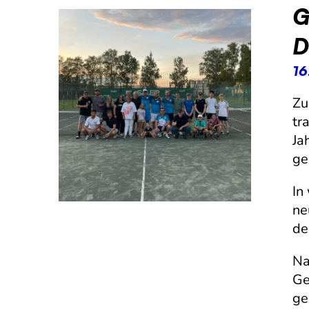
G
D
16
Zu
tr
Ja
ge
In
ne
de
Na
Ge
ge