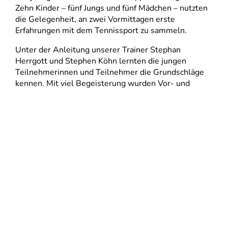
Zehn Kinder – fünf Jungs und fünf Mädchen – nutzten
die Gelegenheit, an zwei Vormittagen erste
Erfahrungen mit dem Tennissport zu sammeln.
Unter der Anleitung unserer Trainer Stephan
Herrgott und Stephen Köhn lernten die jungen
Teilnehmerinnen und Teilnehmer die Grundschläge
kennen. Mit viel Begeisterung wurden Vor- und
Rückhand geübt und schon bald entstanden die
ersten kurzen Ballwechsel auf dem Platz.
Die Freude am Spiel war den Kindern deutlich
anzumerken, und viele äußerten den Wunsch, künftig
regelmäßig Tennis zu spielen.
Ein herzliches Dankeschön gilt allen Beteiligten, die
dieses schöne Wochenende ermöglicht haben. Wir
freuen uns darauf, die jungen Talente bald wieder auf
unserer Anlage begrüßen zu dürfen.