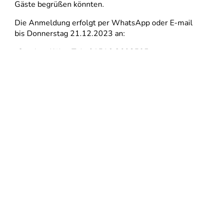
Gäste begrüßen könnten.
Die Anmeldung erfolgt per WhatsApp oder E-mail
bis Donnerstag 21.12.2023 an:
-Stephen Köhn: Tel.: 01516 2608505
oder
-Rolf Melzer: Tel.: 0172/5461756
Wir freuen uns auf Euer Kommen und wünschen Euch
und Euren Familien ein frohes und besinnliches
Weihnachtsfest.
Rolf Melzer und Stephen Köhn
ALLE BEITRÄGE