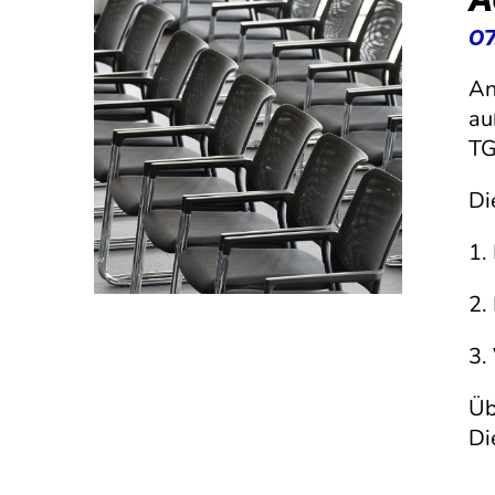
07
An
au
TG
Di
1.
2.
3.
Üb
Di